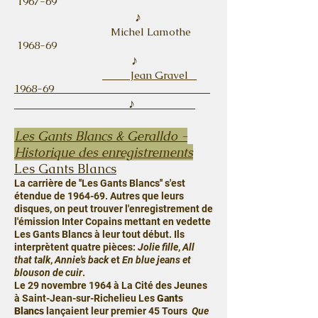
1967-69
♪
Michel Lamothe
1968-69
♪
Jean Gravel
1968-69
♪
Les Gants Blancs & Geralldo -
Historique des enregistrements
Les Gants Blancs
La carrière de ''Les Gants Blancs'' s'est
étendue de 1964-69. Autres que leurs
disques, on peut trouver l'enregistrement de
l'émission Inter Copains mettant en vedette
Les Gants Blancs à leur tout début. Ils
interprètent quatre pièces:
Jolie fille
,
All
that talk
,
Annie's back
et
En blue jeans et
bl
ouson de cuir
.
Le 29 novembre 1964 à La Cité des Jeunes
à Saint-Jean-sur-Richelieu Les
Gants
Blancs
lançaient leur premier 45 Tours
Que