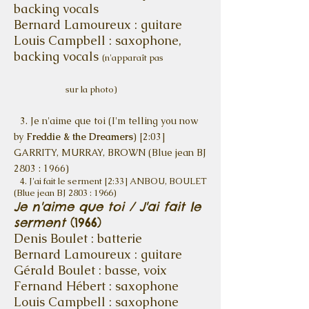
backing vocals
Bernard Lamoureux : guitare
Louis Campbell : saxophone,
backing vocals
(n'apparaît pas
sur la photo)
3. Je n'aime que toi (I'm telling you now
by
Freddie & the Dreamers
) [2:03]
GARRITY, MURRAY, BROWN (Blue jean BJ
2803 : 1966)
4. J'ai fait le serment [2:33]
ANBOU, BOULET
(Blue jean BJ 2803 : 1966)
Je n'aime que toi / J'ai fait le
serment
(1966)
Denis Boulet : batterie
Bernard Lamoureux : guitare
Gérald Boulet : basse, voix
Fernand Hébert : saxophone
Louis Campbell : saxophone