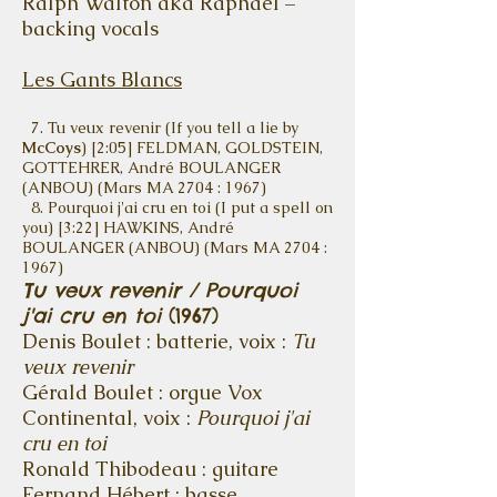
Ralph Walton aka Raphael –
backing vocals
Les Gants Blancs
7. Tu veux revenir (If you tell a lie by
McCoys
) [2:05] FELDMAN, GOLDSTEIN,
GOTTEHRER, André BOULANGER
(ANBOU) (Mars MA 2704 : 1967)
8. Pourquoi j'ai cru en toi (I put a spell on
you) [3:22] HAWKINS, André
BOULANGER (ANBOU) (Mars MA 2704 :
1967)
Tu veux revenir / Pourquoi
j'ai cru en toi
(1967)
Denis Boulet : batterie, voix :
Tu
veux revenir
Gérald Boulet : orgue Vox
Continental, voix :
Pourquoi j'ai
cru en toi
Ronald Thibodeau : guitare
Fernand Hébert : basse