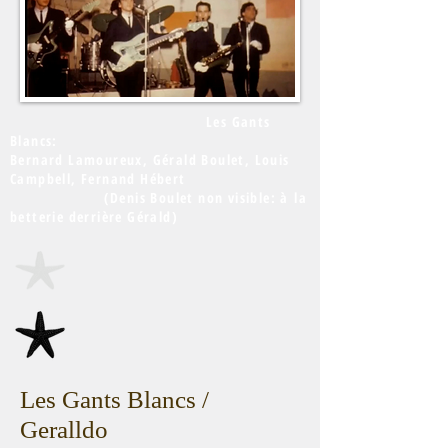
Les Gants
Blancs:
Bernard Lamoureux, Gérald Boulet, Louis
Campbell, Fernand Hébert
(Denis Boulet non visible: à la
betterie derrière Gérald)
Les Gants Blancs /
Geralldo