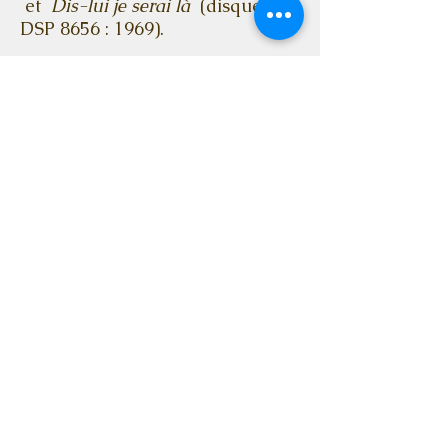
et
Dis-lui je serai là
(disque
DSP 8656 : 1969).
Offenbach
L'
Opéra Pop d'Offenbach
naquit
le 5 mai 1970; le personnel était
:
Gérald Boulet, Denis Boulet,
Michel Lamothe, Jean Gravel.
Une seule chanson est connue:
l'inclusion de
Everybody's
Groovin
dans le film de Willie
Lamothe en 1971 dans le
documentaire «Je chante à
cheval avec Willie
Lamothe.»
https://www.youtube.com
[
/watch?
4ozyzOTx2uw&t=226s
]
Peu après, le nom
Offenbach Pop
Opera
fut utilisé avant que
Offenbach
soit adopté. Un album
appelé Offenbach Soap Opera a