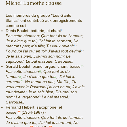
Michel Lamothe : basse
Les membres du groupe ''Les Gants
Blancs'' ont contribué aux enregistrements
comme suit :
Denis Boulet: batterie, et chant
*
-
Pas cette chanson; Que font-ils de l'amour;
Je n'aime que toi; J'ai fait le serment; Ne
mentons pas; Ma fille; Tu veux revenir
*
;
Pourquoi j'ai cru en toi; J'avais tout deviné
*
;
Je le sais bien; Dis-moi son nom; Le
vagabond; Le bal masqué; Carrousel;
Gérald Boulet: piano, orgue, chant, basse
#
-
Pas cette chanson
#
; Que font-ils de
l'amour
#
; Je n'aime que toi
#
; J'ai fait le
serment
#
; Ne mentons pas; Ma fille; Tu
veux revenir; Pourquoi j'ai cru en toi; J'avais
tout deviné; Je le sais bien; Dis-moi son
nom; Le vagabond; Le bal masqué;
Carrousel;
Fernand Hébert: saxophone, et
basse
**
(1964-1967)
-
Pas cette chanson; Que font-ils de l'amour;
Je n'aime que toi; J'ai fait le serment; Ne