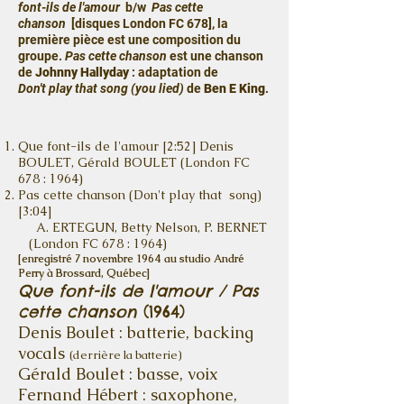
font-ils de l'amour
b/w
Pas cette
chanson
[disques London FC 678], la
première pièce est une composition du
groupe.
Pas cette chanson
est une chanson
de
Johnny Hallyday
: adaptation de
Don't play that song (you lied)
de
Ben E King
.
Que font-ils de l'amour [2:52] Denis
BOULET, Gérald BOULET (London FC
678 : 1964)
Pas cette chanson (Don't play that song)
[3:04]
A. ERTEGUN, Betty Nelson, P. BERNET
(London FC 678 : 1964)
[enregistré 7 novembre 1964 au studi
o André
Perry à Brossard, Québec]
Que font-ils de l'amour / Pas
cette chanson
(1964)
Denis Boulet : batterie, backing
vocals
(derrière la batterie)
Gérald Boulet : basse, voix
Fernand Hébert : saxophone,