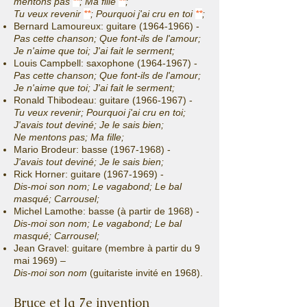
mentons pas
**
; Ma fille
**
;
Tu veux revenir
**
; Pourquoi j'ai cru en toi
**
;
Bernard Lamoureux: guitare
(1964-1966)
-
Pas cette chanson; Que font-ils de l'amour;
Je n'aime que toi; J'ai fait le serment;
Louis Campbell: saxophone
(1964-1967)
-
Pas cette chanson; Que font-ils de l'amour;
Je n'aime que toi; J'ai fait le serment;
Ronald Thibodeau: guitare
(1966-1967)
-
Tu veux revenir; Pourquoi j'ai cru en toi;
J'avais tout deviné; Je le sais bien;
Ne mentons pas; Ma fille;
Mario Brodeur: basse
(1967-1968)
-
J'avais tout deviné; Je le sais bien;
Rick Horner: guitare
(1967-1969)
-
Dis-moi son nom; Le vagabond; Le bal
masqué; Carrousel;
Michel Lamothe: basse (à partir de 1968) -
Dis-moi son nom; Le vagabond; Le bal
masqué; Carrousel;
Jean Gravel: guitare (membre à partir du 9
mai 1969) –
Dis-moi son nom
(guitariste invité en 1968).
Bruce et la 7e invention