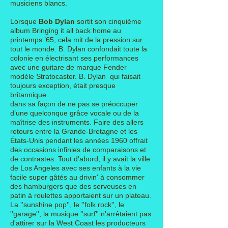
musiciens blancs.
Lorsque
Bob Dylan
sortit son cinquième
album Bringing it all back home au
printemps ’65, cela mit de la pression sur
tout le monde. B. Dylan confondait toute la
colonie
en électrisant ses performances
avec une guitare de marque Fender
modèle Stratocaster. B. Dylan qui faisait
toujours exception, était presque
britannique
dans
sa façon de ne pas se préoccuper
d’une quelconque grâce vocale ou de la
maîtrise des instruments. Faire des allers
retours entre la Grande-Bretagne et les
États-Unis pendant les années 1960 offrait
des occasions infinies de comparaisons et
de contrastes. Tout d’abord, il y avait la ville
de Los Angeles avec ses enfants à la vie
facile super gâtés au drivin' à consommer
des hamburgers que des serveuses en
patin à roulettes apportaient sur un plateau.
La ''sunshine pop'', le ''folk rock'', le
''garage'', la musique ''surf'' n'arrêtaient pas
d'attirer sur la West Coast les producteurs