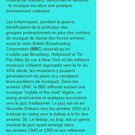
musical de masses),
harmonies et fanfares
: la musique est alors une pratique
éminemment collective.
Les britanniques, pendant la guerre,
bénéficiaient de la profusion des
groupes
professionnels en plus des combos
de musique de danse des forces armées;
aussi la radio British Broadcasting
Corporation (
BBC
) assurait qu’on
n'oublie pas Broadway, Hollywood et Tin
Pan Alley (la rue à New-York où les éditeurs
musicaux s'étaient regroupés vers la fin du
XIXè
siècle, l
es musiciens y jouaient
généralement du
piano
et y vendaient
leurs
partitions de musique).
Dans les
années 1940, la BBC diffusait surtout une
musique "middle of the road" légère, un
swing américanisé et quelques excursions
vers le jazz traditionnel.
Le jazz est né
en
Nouvelle-
Orléans vers les années 1910 et il
évoluait du swing vers le bebop à la fin des
années ’30. Le bebop, ou bop, est un
genre
musical
de
jazz
ayant émergé dans
les
années 1940
et
1950 et s
on influence