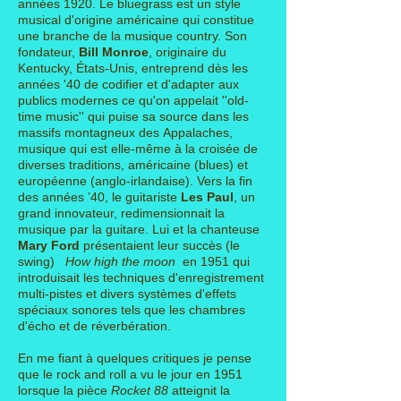
années 1920.
Le bluegrass est un
style
musical
d'origine
américaine
qui constitue
une branche de la
musique country
. Son
fondateur,
Bill Monroe
, originaire du
Kentucky,
États-Unis
, entreprend dès les
années '40 de codifier et d'adapter aux
publics modernes ce qu'on appelait ''
old-
time music''
qui puise sa source dans les
massifs montagneux des
Appalaches
,
musique qui est elle-même à la croisée de
diverses traditions, américaine (
blues
) et
européenne (anglo-irlandaise). Vers la fin
des années ’40, le guitariste
Les Paul
, un
grand innovateur, redimensionnait la
musique par la guitare. Lui et la chanteuse
Mary Ford
présentaient leur succès (le
swing)
How high the moon
en 1951 qui
introduisait les techniques d'
enregistrement
multi-pistes
et divers systèmes d'effets
spéciaux sonores tels que les
chambres
d'écho
et de réverbération.
En me fiant à quelques critiques je pense
que le rock and roll a vu le jour en 1951
lorsque la pièce
Rocket 88
atteignit la