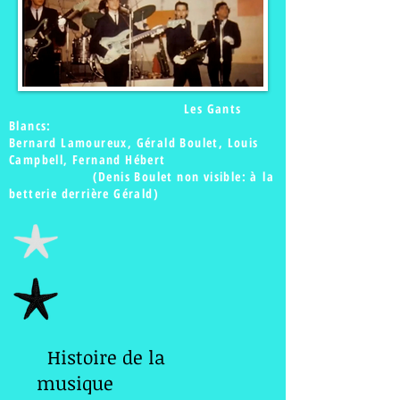
Les Gants
Blancs:
Bernard Lamoureux, Gérald Boulet, Louis
Campbell, Fernand Hébert
(Denis Boulet non visible: à la
betterie derrière Gérald)
Histoire de la
musique