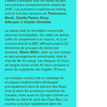
s'étend à presque tous les styles de jazz.
Les premiers enregistrements datent de
1945. Les premières expériences bebop
sont le fruit des sessions de
Thelonious
Monk
,
Charlie Parker,
Dizzy
Gillespie
et
Charlie Christian
.
La danse était la récréation universelle,
dans les municipalités, les salles de danse,
cafés ou simplement à la maison, et à un
moment donné la BBC diffusait jusqu’à 20
émissions de groupes de danse par
semaine.
Glenn Miller
, avec un son unique
et des arrangements entraînants, était le
chef de file du swing. Les disques 33 tours
de longue durée et les 45 tours venaient à
peine de supplanter les fragiles 78 tours.
La musique country est un mélange de
musiques traditionnelles développé
principalement dans le
sud-est des États-
Unis
et dans les
provinces maritimes du
Canada
, mais aussi en Europe comme en
Irlande ou dans le nord des Pays-Bas. La
country a évolué rapidement dans les