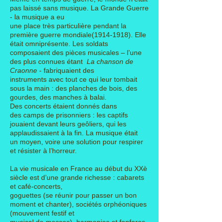
pas laissé sans musique. La Grande Guerre
- la musique a eu
une place très particulière pendant la
première guerre mondiale(1914-1918). Elle
était omniprésente. Les soldats
composaient des pièces musicales
– l’une
des plus connues étant
La chanson de
Craonne
- fabriquaient des
instruments
avec tout ce qui leur
tombait
sous la main : des planches de bois, des
gourdes, des manches à balai.
Des concerts
étaient donnés dans
des
camps de prisonniers : les captifs
jouaient devant leurs geôliers, qui les
applaudissaient
à la fin. La musique était
un
moyen, voire une solution pour respirer
et résister à l’horreur.
La vie musicale en France au début du XXè
siècle est d’une grande richesse : cabarets
et café-concerts,
goguettes
(se réunir pour passer un bon
moment et chanter), sociétés orphéoniques
(mouvement festif et