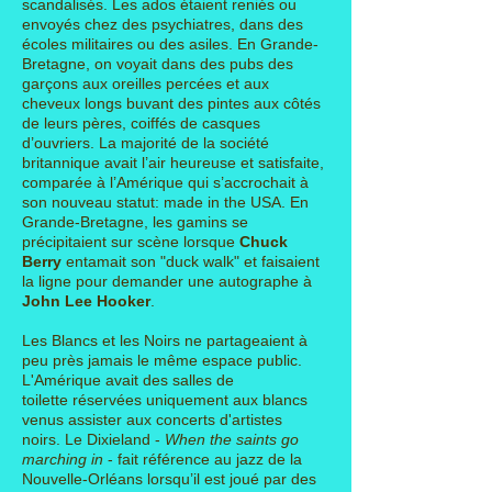
scandalisés. Les ados étaient reniés
ou
envoyés chez des psychiatres, dans des
écoles militaires ou des asiles. En Grande-
Bretagne, on voyait dans des pubs
des
garçons aux oreilles percées et aux
cheveux longs buvant des pintes aux côtés
de leurs pères, coiffés de casques
d’ouvriers. La majorité de la société
britannique avait l’air heureuse et satisfaite,
comparée à l’Amérique qui s’accrochait
à
son nouveau statut: made in the USA. En
Grande-Bretagne, les gamins se
précipitaient sur scène lorsque
Chuck
Berry
entamait son "duck walk" et faisaient
la ligne pour demander une autographe à
John Lee Hooker
.
Les Blancs et les Noirs ne partageaient à
peu près jamais le même espace public.
L'Amérique avait des salles de
toilette
réservées uniquement aux blancs
venus assister aux concerts d'artistes
noirs. Le Dixieland -
When the saints go
marching in
-
fait référence au jazz de
la
Nouvelle-Orléans lorsqu’il est joué par des