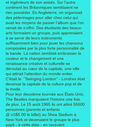
et ingénieurs de son avisés. Sur l'autre
continent les Britanniques semblaient ne
rien posséder. En Angleterre, on organisait
des pèlerinages pour aller chez celui qui
avait les moyens de passer l’album que l’on
venait de s’offrir. Des étudiants des beaux-
arts formaient un groupe, puis apprenaient
à se servir de leurs instruments
suffisamment bien pour jouer les chansons
composées par la plus forte personnalité de
la bande. La nation semblait embrasser la
couleur et le changement et une
renaissance créative et culturelle se
déroulait au cœur de la capitale, une ville
qui attirait l'attention du monde entier.
C’était le ''Swinging London'' - Londres était
devenue la capitale de la culture
pop
et
de
la mode
.
Pour leur deuxième tournée aux États-Unis,
The Beatles marquaient l'histoire une fois
de plus. Le 15 août 1965 ils ont attiré 55600
personnes (parents et enfants
@
$5.00 le billet) au Shea Stadium à
US
New-York et devenaient le groupe le plus
payé - à cette date - en recevant