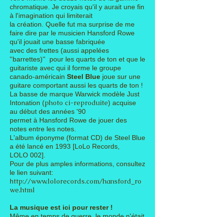
chromatique. Je croyais qu'il y aurait une fin
à l'imagination qui limiterait
la création.
Quelle fut ma surprise de me
faire dire par le musicien Hansford Rowe
qu'il jouait une basse fabriquée
avec des
frettes
(aussi appelées
''barrettes)'' pour les quarts de ton et que le
guitariste avec qui il forme le groupe
canado-
américain
Steel Blue
joue sur une
guitare comportant aussi les quarts de ton !
La basse de marque Warwick modèle Just
photo ci-reproduite
Intonation (
) acquise
au début des années '90
permet à
Hansford Rowe de jouer des
notes entre les notes.
L'album éponyme (format CD) de Steel Blue
a été lancé en 1993
[LoLo Records,
LOLO 002].
Pour de plus amples informations, consultez
le lien suivant:
ttp://
www.lolorecords.com/hansford_ro
h
we.html
La musique est ici pour rester !
Même en temps de guerre, le monde n'était