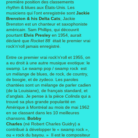
première position des classements
rhythm & blues aux États-Unis. Les
musiciens qui l'ont enregistrée sont
Jackie
Brenston & his Delta Cats
; Jackie
Brenston est un chanteur et saxophoniste
américain. Sam Phillips, qui découvrit
pourtant
Elvis Presley
en 1954, aurait
déclaré que
Rocket 88
était le premier vrai
rock'n'roll jamais enregistré.
Entre ce premier vrai rock'n'roll et 1955, on
a eu droit à une autre musique exotique: le
swamp. Le swamp pop / swamp rock est
un mélange de
blues
, de
rock
, de
country
,
de
boogie
, et de
zydeco
. Les paroles
chantées sont un mélange de parler
cadien
(de la Louisiane)
, de
français standard
, et
d'anglais. Je pense à la pièce
Colinda
qui a
trouvé sa plus grande popularité en
Amérique à Montréal au mois de mai 1962
en se classant dans les 10 meilleures
chansons.
Bobby
Charles
(né Robert Charles Guidry) a
contribué à développer le « swamp rock »,
ou « rock du bayou. » Il est le compositeur