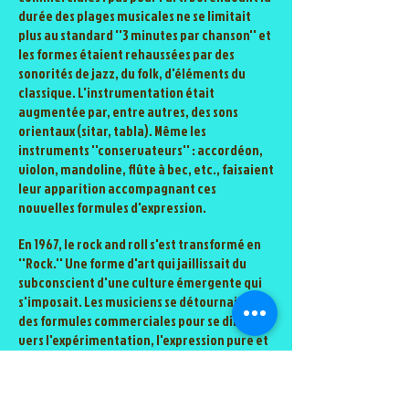
durée des plages musicales ne se limitait
plus au standard ''3 minutes par chanson'' et
les formes étaient rehaussées par des
sonorités de jazz, du folk, d'éléments du
classique. L'instrumentation était
augmentée par, entre autres, des sons
orientaux (sitar, tabla). Même les
instruments ''conservateurs'' : accordéon,
violon, mandoline, flûte à bec, etc., faisaient
leur apparition accompagnant ces
nouvelles formules d'expression.
En 1967, le rock and roll s'est transformé en
''Rock.'' Une forme d'art qui jaillissait du
subconscient d'une culture émergente qui
s'imposait. Les musiciens se détournaient
des formules commerciales pour se diriger
vers l'expérimentation, l'expression pure et
vers une véritable créativité.
De nouvelles musiques faisaient leur