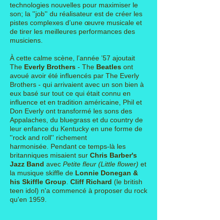
technologies nouvelles pour maximiser le
son; la ''job'' du réalisateur est de créer les
pistes complexes d’une œuvre musicale et
de tirer les meilleures performances des
musiciens.
À cette calme scène, l’année ’57 ajoutait
The
Everly Brothers
- The
Beatles
ont
avoué avoir été influencés par The
Everly
Brothers - qui
arrivaient avec un son bien à
eux basé sur tout ce qui était connu en
influence et en tradition
américaine, Phil et
Don
Everly ont transformé les sons des
Appalaches, du bluegrass et du country de
leur enfance du
Kentucky en une forme
de
''rock and roll'' richement
harmonisée. Pendant ce temps-là les
britanniques misaient
sur
Chris Barber's
Jazz Band
avec
Petite fleur (Little flower)
et
la musique skiffle de
Lonnie Donegan &
his Skiffle Group
.
Cliff Richard
(le british
teen idol) n'a commencé à proposer du
rock
qu'en 1959.