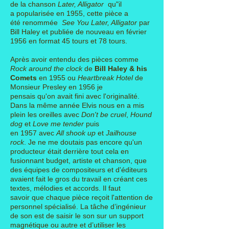
de la chanson
Later, Alligator
qu"il
a popularisée en 1955, cette pièce a
été renommée
See You Later, Alligator
par
Bill Haley et publiée de nouveau en février
1956 en format 45 tours et 78 tours.
Après avoir entendu des pièces comme
Rock around the clock
de
Bill Haley & his
Comets
en 1955 ou
Heartbreak Hotel
de
Monsieur Presley en 1956 je
pensais qu'on avait fini avec l'originalité.
Dans la même année Elvis nous en a mis
plein les oreilles avec
Don't be cruel
,
Hound
dog
et
Love me tender
puis
en 1957 avec
All shook up
et
Jailhouse
rock
. Je ne me doutais pas encore qu'un
producteur était derrière tout cela en
fusionnant budget, artiste et chanson, que
des équipes de compositeurs et d'éditeurs
avaient fait le gros du travail en créant ces
textes, mélodies et accords. Il faut
savoir que chaque pièce reçoit l'attention de
personnel spécialisé. La tâche d’ingénieur
de son est de saisir le son sur un support
magnétique ou autre et d’utiliser les