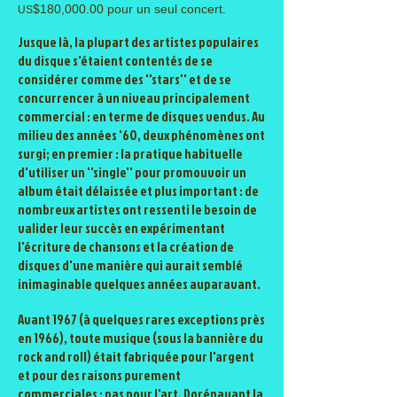
$180,000.00 pour un seul concert.
US
Jusque là, la plupart des artistes populaires
du disque s'étaient contentés de se
considérer comme des ''stars'' et de se
concurrencer à un niveau principalement
commercial : en terme de disques vendus. Au
milieu des années '60, deux phénomènes ont
surgi; en premier : la pratique habituelle
d'utiliser un ''single'' pour promouvoir un
album était délaissée et plus important : de
nombreux artistes ont ressenti le besoin de
valider leur succès en expérimentant
l'écriture de chansons et la création de
disques d'une manière qui aurait semblé
inimaginable quelques années auparavant.
Avant 1967 (à quelques rares exceptions près
en 1966), toute musique (sous la bannière du
rock and roll) était fabriquée pour l'argent
et pour des raisons purement
commerciales : pas pour l'art. Dorénavant la