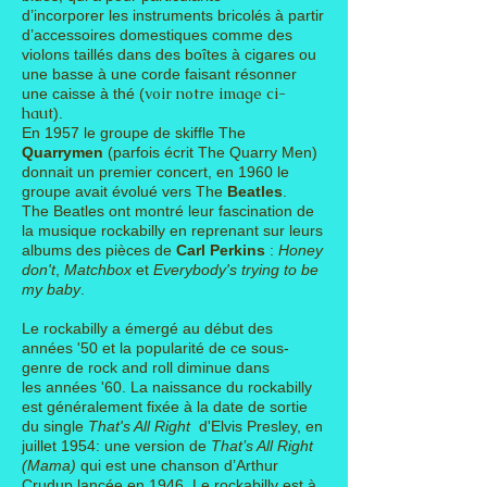
d’incorporer
les instruments bricolés à partir
d’accessoires domestiques comme des
violons taillés dans des boîtes à cigares
ou
une basse à une corde faisant résonner
voir notre image ci-
une caisse
à thé (
haut
).
En 1957 le groupe de skiffle The
Quarrymen
(parfois écrit The Quarry Men)
donnait un premier concert, en 1960 le
groupe avait évolué vers The
Beatles
.
The Beatles ont montré leur fascination de
la musique rockabilly en reprenant sur leurs
albums des pièces de
Carl Perkins
:
Honey
don't
,
Matchbox
et
Everybody's trying to be
my baby
.
Le rockabilly a émergé au début des
années '50 et la popularité de ce sous-
genre de rock and roll diminue dans
les
années '60. La naissance du rockabilly
est généralement fixée à la date de sortie
du single
That's All Right
d'
Elvis Presley
, en
juillet 1954: une version de
That’s All Right
(Mama)
qui est une
chanson
d’
Arthur
Crudup lancée en 1946.
Le rockabilly est à